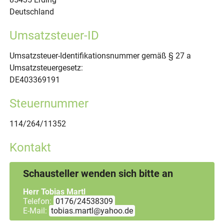
Deutschland
Umsatzsteuer-ID
Umsatzsteuer-Identifikationsnummer gemäß § 27 a
Umsatzsteuergesetz:
DE403369191
Steuernummer
114/264/11352
Kontakt
Schausteller wenden sich bitte an
Herr Tobias Martl
Telefon:
0176/24538309
E-Mail:
tobias.martl@yahoo.de